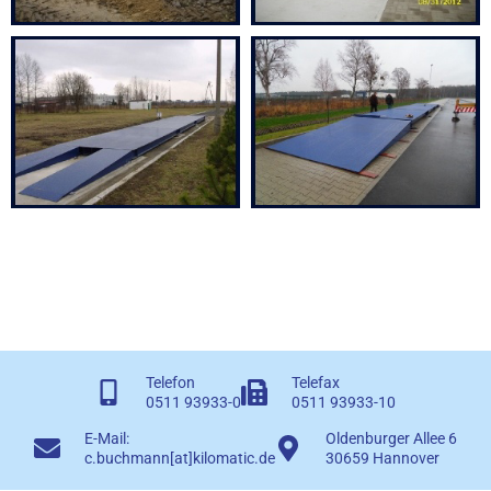
Telefon
Telefax
0511 93933-0
0511 93933-10
E-Mail:
Oldenburger Allee 6
c.buchmann[at]kilomatic.de
30659 Hannover