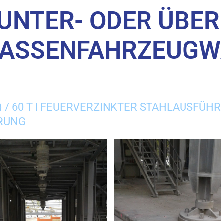
 UNTER- ODER ÜBER
ASSENFAHRZEUGWA
) / 60 T I FEUERVERZINKTER STAHLAUSFÜ
HRUNG