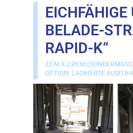
EICHFÄHIGE
BELADE-STR
APID-K“
32 M X 2,95 M (SONDERMASS
OPTION: LACKIERTE AUSFÜ