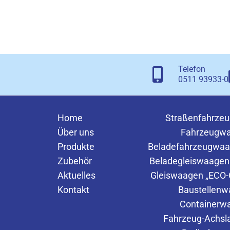
Telefon
0511 93933-0
Home
Straßenfahrze
Über uns
Fahrzeugw
Produkte
Beladefahrzeugwaa
Zubehör
Beladegleiswaagen
Aktuelles
Gleiswaagen „ECO-C
Kontakt
Baustellen
Containerw
Fahrzeug-Achs