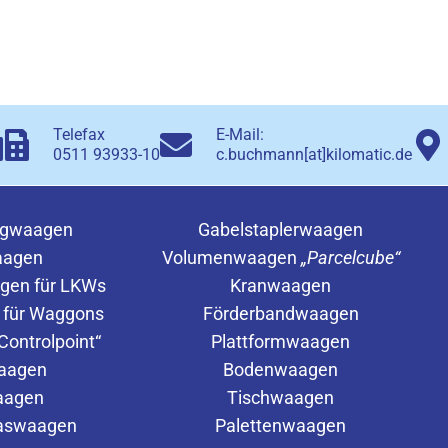
Telefax
E-Mail:
0511 93933-10
c.buchmann[at]kilomatic.de
ugwaagen
Gabelstaplerwaagen
aagen
Volumenwaagen
„Parcelcube“
gen für LKWs
Kranwaagen
 für Waggons
Förderbandwaagen
ontrolpoint“
Plattformwaagen
waagen
Bodenwaagen
aagen
Tischwaagen
laswaagen
Palettenwaagen