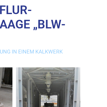
FLUR-
AGE „BLW-R
HRUNG IN EINEM KALKWERK