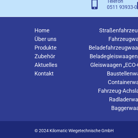
Telefon
0511 93933-0
Home
Straßenfahrze
Über uns
Fahrzeugw
Produkte
Beladefahrzeugwaa
Zubehör
Beladegleiswaagen
Aktuelles
Gleiswaagen „ECO-C
Kontakt
Baustellen
Containerw
Fahrzeug-Achs
Radladerw
Baggerwa
© 2024 Kilomatic Wiegetechnische GmbH