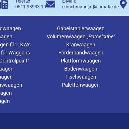
Telefax
E-Mail:
0511 93933-10
c.buchmann[at]kilomatic.de
ugwaagen
Gabelstaplerwaagen
aagen
Volumenwaagen
„Parcelcube“
gen für LKWs
Kranwaagen
 für Waggons
Förderbandwaagen
ontrolpoint“
Plattformwaagen
waagen
Bodenwaagen
aagen
Tischwaagen
laswaagen
Palettenwaagen
aagen
agen