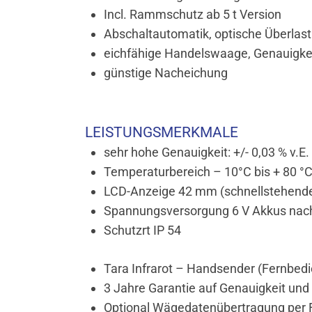
Incl. Rammschutz ab 5 t Version
Abschaltautomatik, optische Überlas
eichfähige Handelswaage, Genauigkei
günstige Nacheichung
LEISTUNGSMERKMALE
sehr hohe Genauigkeit: +/- 0,03 % v.E.
Temperaturbereich – 10°C bis + 80 °
LCD-Anzeige 42 mm (schnellstehend
Spannungsversorgung 6 V Akkus nach
Schutzrt IP 54
Tara Infrarot – Handsender (Fernbedi
3 Jahre Garantie auf Genauigkeit un
Optional Wägedatenübertragung per 