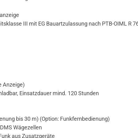
tanzeige
tsklasse III mit EG Bauartzulassung nach PTB-OIML R 7
C
e Anzeige)
ladbar, Einsatzdauer mind. 120 Stunden
enung bis 30 m) (Option: Funkfernbedienung)
d DMS Wägezellen
Funk aus Zusatzgeräte