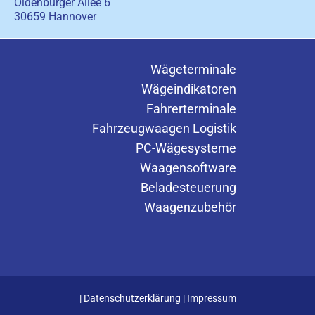
Oldenburger Allee 6
30659 Hannover
Wägeterminale
Wägeindikatoren
Fahrerterminale
Fahrzeugwaagen Logistik
PC-Wägesysteme
Waagensoftware
Beladesteuerung
Waagenzubehör
|
Datenschutzerklärung
|
Impressum