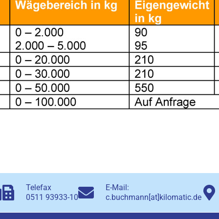
Telefax
E-Mail:
0511 93933-10
c.buchmann[at]kilomatic.de