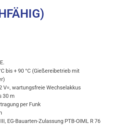
CHFÄHIG)
E.
 bis + 90 °C (Gießereibetrieb mit
r)
 V=, wartungsfreie Wechselakkus
s 30 m
tragung per Funk
n
 III, EG-Bauarten-Zulassung PTB-OIML R 76