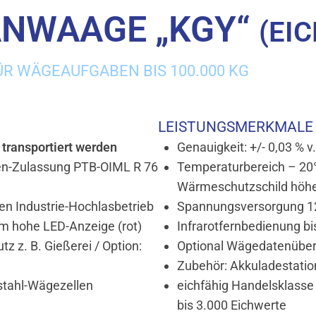
ANWAAGE „KGY“
(EI
R WÄGEAUFGABEN BIS 100.000 KG
LEISTUNGSMERKMALE
transportiert werden
Genauigkeit: +/- 0,03 % v.
ten-Zulassung PTB-OIML R 76
Temperaturbereich – 20°C
Wärmeschutzschild höhe
en Industrie-Hochlasbetrieb
Spannungsversorgung 12
mm hohe LED-Anzeige (rot)
Infrarotfernbedienung bi
 z. B. Gießerei / Option:
Optional Wägedatenüber
Zubehör: Akkuladestatio
stahl-Wägezellen
eichfähig Handelsklasse
bis 3.000 Eichwerte